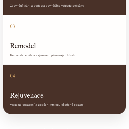
Zpevnění tkání a podpora pevnějšího vzhledu pokožky.
03
Remodel
Remodelace těla a zvýraznění přirozených křivek.
04
Rejuvenace
Viditelné omlazení a zlepšení vzhledu ošetřené oblasti.