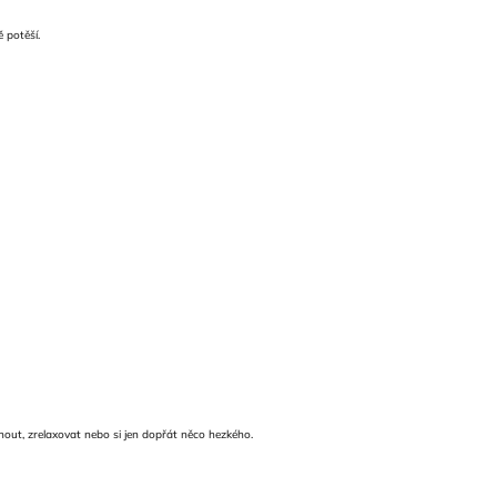
 potěší.
out, zrelaxovat nebo si jen dopřát něco hezkého.