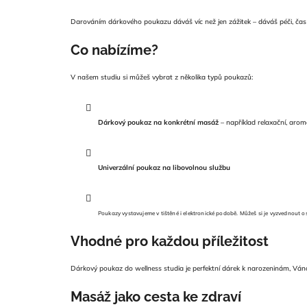
Darováním dárkového poukazu dáváš víc než jen zážitek – dáváš péči, čas 
Co nabízíme?
V našem studiu si můžeš vybrat z několika typů poukazů:
Dárkový poukaz na konkrétní masáž
– například relaxační, arom
Univerzální poukaz na libovolnou službu
Poukazy vystavujeme v tištěné i elektronické podobě. Můžeš si je vyzvednout o
Vhodné pro každou příležitost
Dárkový poukaz do wellness studia je perfektní dárek k narozeninám, Ván
Masáž jako cesta ke zdraví