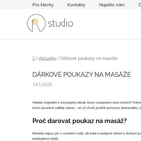
Přejít
Pro klienty
Kontakty
Napište nám
O
na
obsah
Domů
/
Aktuality
/
Dárkové poukazy na masáže
DÁRKOVÉ POUKAZY NA MASÁŽE
14.5.2025
Hledáš originální a smysluplný dárek, který nezapadne mezi ostatní? Dárko
které zaručeně udělají radost – ať už chceš potěšit partnera, kamarádku,
Proč darovat poukaz na masáž?
Masáže nejsou jen o uvolnění svalů, ale také o podpoře zdraví a duševní p
každodenní zátěž.