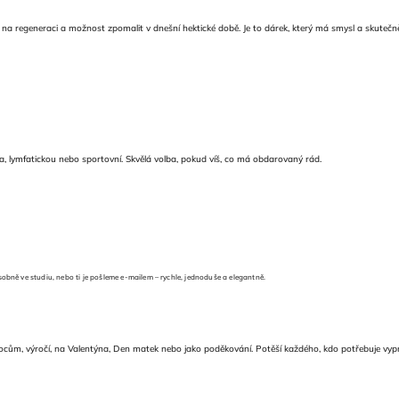
na regeneraci a možnost zpomalit v dnešní hektické době. Je to dárek, který má smysl a skutečně
a, lymfatickou nebo sportovní. Skvělá volba, pokud víš, co má obdarovaný rád.
sobně ve studiu, nebo ti je pošleme e-mailem – rychle, jednoduše a elegantně.
ocům, výročí, na Valentýna, Den matek nebo jako poděkování. Potěší každého, kdo potřebuje vypn