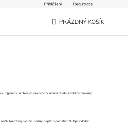
Přihlášení
Registrace
PRÁZDNÝ KOŠÍK
NÁKUPNÍ
KOŠÍK
k, regeneraci a chvíli jen pro sebe. V našem studiu nabízíme poukazy,
 oběh, lymfatický systém, snižuje napětí a pomáhá tělu lépe zvládat