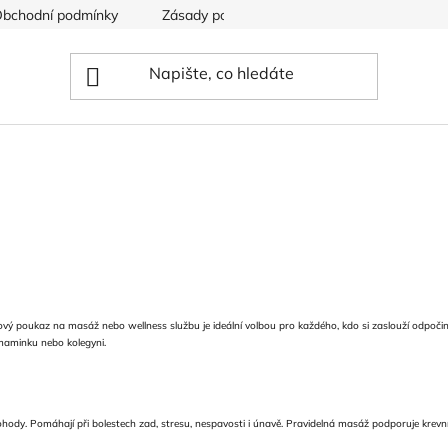
bchodní podmínky
Zásady používání souborů cookies
vý poukaz na masáž nebo wellness službu je ideální volbou pro každého, kdo si zaslouží odpočine
 maminku nebo kolegyni.
ohody. Pomáhají při bolestech zad, stresu, nespavosti i únavě. Pravidelná masáž podporuje krevní