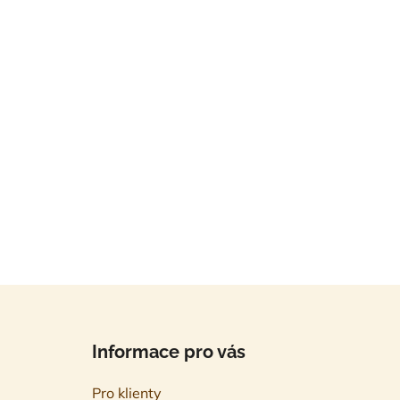
Z
á
Informace pro vás
p
a
Pro klienty