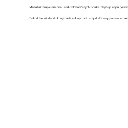
Masážní terapie má celou řadu blahodárných účinků. Zlepšuje nejen fyzickou 
Pokud hledáš dárek, který bude mít opravdu smysl, dárkový poukaz na mas