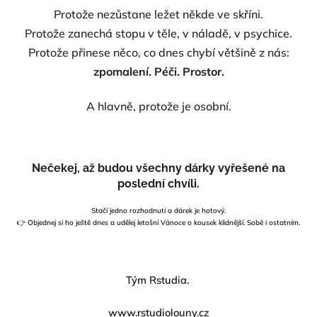
Protože nezůstane ležet někde ve skříni.
Protože zanechá stopu v těle, v náladě, v psychice.
Protože přinese něco, co dnes chybí většině z nás:
zpomalení. Péči. Prostor.
A hlavně,
protože je osobní.
Nečekej, až budou všechny dárky vyřešené na
poslední chvíli.
Stačí jedno rozhodnutí a dárek je hotový.
👉 Objednej si ho ještě dnes a udělej letošní Vánoce o kousek klidnější. Sobě i ostatním.
Tým Rstudia.
www.rstudiolouny.cz