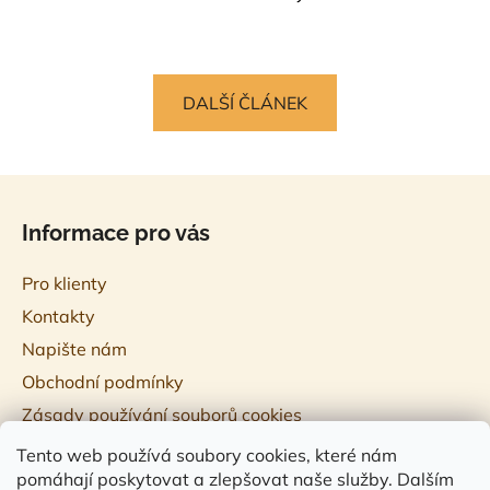
DALŠÍ ČLÁNEK
Z
á
Informace pro vás
p
a
Pro klienty
t
Kontakty
í
Napište nám
Obchodní podmínky
Zásady používání souborů cookies
Tento web používá soubory cookies, které nám
pomáhají poskytovat a zlepšovat naše služby. Dalším