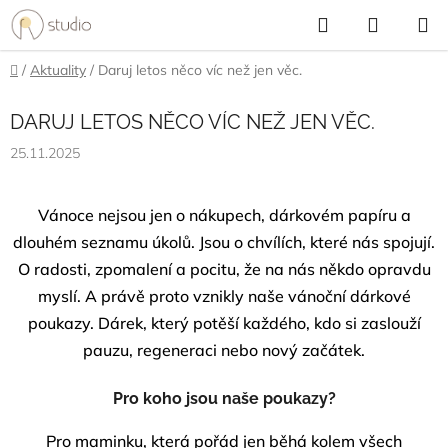
Přejít
Hledat
NÁKUP
na
KOŠÍK
obsah
Domů
/
Aktuality
/
Daruj letos něco víc než jen věc.
DARUJ LETOS NĚCO VÍC NEŽ JEN VĚC.
25.11.2025
Vánoce nejsou jen o nákupech, dárkovém papíru a
dlouhém seznamu úkolů. Jsou o chvílích, které nás spojují.
O radosti, zpomalení a pocitu, že na nás někdo opravdu
myslí. A právě proto vznikly naše vánoční dárkové
poukazy. Dárek, který potěší každého, kdo si zaslouží
pauzu, regeneraci nebo nový začátek.
Pro koho jsou naše poukazy?
Pro maminku, která pořád jen běhá kolem všech