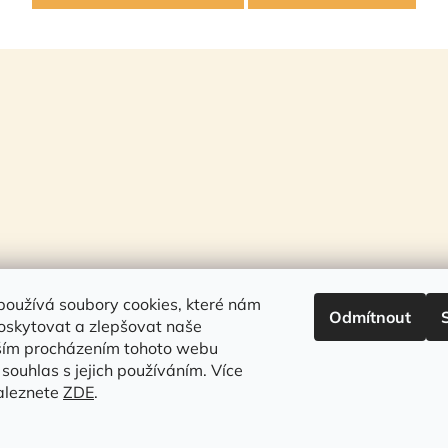
oužívá soubory cookies, které nám
Odmítnout
oskytovat a zlepšovat naše
lším procházením tohoto webu
 souhlas s jejich používáním. Více
aleznete
ZDE
.
♥ R studio ESHOP ♥