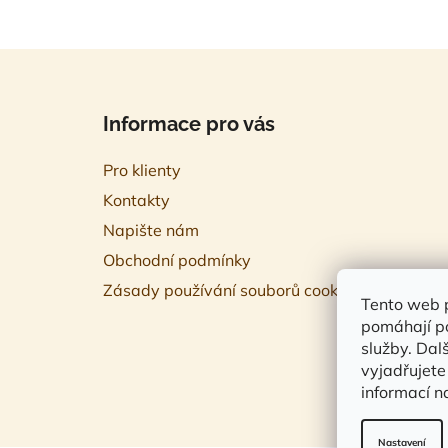
Z
á
Informace pro vás
p
a
Pro klienty
t
Kontakty
í
Napište nám
Obchodní podmínky
Zásady používání souborů cookies
Tento web p
pomáhají p
služby. Da
vyjadřujete
informací n
Nastavení