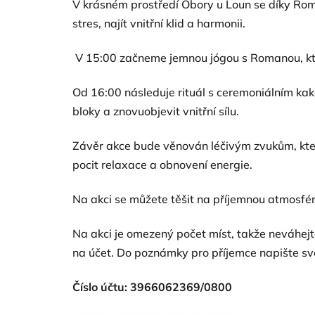
V krásném prostředí Obory u Loun se díky Rom
stres, najít vnitřní klid a harmonii.
V 15:00 začneme jemnou jógou s Romanou, která 
Od 16:00 následuje rituál s ceremoniálním kak
bloky a znovuobjevit vnitřní sílu.
Závěr akce bude věnován léčivým zvukům, které
pocit relaxace a obnovení energie.
Na akci se můžete těšit na příjemnou atmosfé
Na akci je omezený počet míst, takže neváhej
na účet. Do poznámky pro příjemce napište sv
Číslo účtu: 3966062369/0800