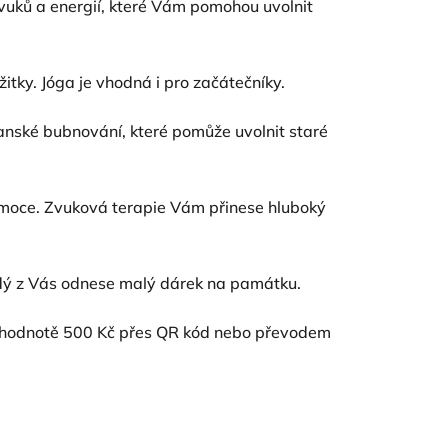
vuků a energií, které Vám pomohou uvolnit
itky. Jóga je vhodná i pro začátečníky.
manské bubnování, které pomůže uvolnit staré
 emoce. Zvuková terapie Vám přinese hluboký
ždý z Vás odnese malý dárek na památku.
 v hodnotě 500 Kč přes QR kód nebo převodem