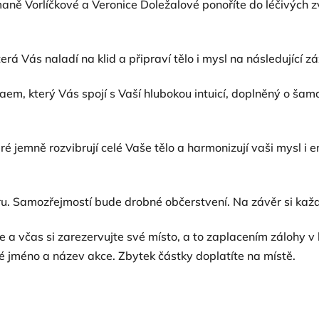
aně Vorlíčkové a Veronice Doležalové ponoříte do léčivých z
Vás naladí na klid a připraví tělo i mysl na následující záž
aem, který Vás spojí s Vaší hlubokou intuicí, doplněný o ša
 jemně rozvibrují celé Vaše tělo a harmonizují vaši mysl i
ru. Samozřejmostí bude drobné občerstvení. Na závěr si ka
te a včas si zarezervujte své místo, a to zaplacením zálohy
é jméno a název akce. Zbytek částky doplatíte na místě.