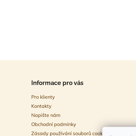
Z
á
Informace pro vás
p
a
Pro klienty
t
Kontakty
í
Napište nám
Obchodní podmínky
Zásady používání souborů cookies