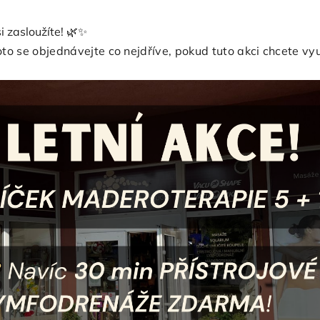
i zasloužíte! 🌿✨
oto se objednávejte co nejdříve, pokud tuto akci chcete vyu