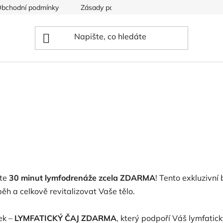
bchodní podmínky
Zásady používání souborů cookies
jte
30 minut lymfodrenáže zcela ZDARMA
! Tento exkluzivn
oběh a celkově revitalizovat Vaše tělo.
ek –
LYMFATICKÝ ČAJ ZDARMA
, který podpoří Váš lymfatick