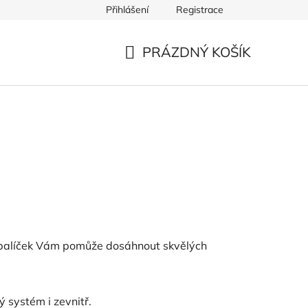
Přihlášení
Registrace
PRÁZDNÝ KOŠÍK
NÁKUPNÍ
KOŠÍK
í balíček Vám pomůže dosáhnout skvělých
ý systém i zevnitř.