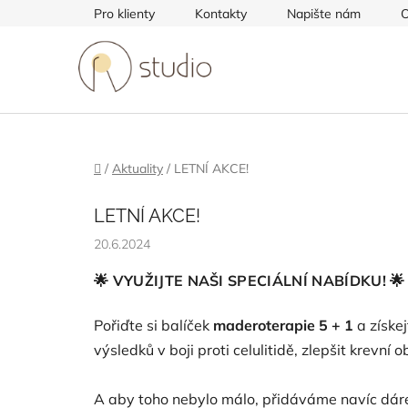
Přejít
Pro klienty
Kontakty
Napište nám
O
na
obsah
Domů
/
Aktuality
/
LETNÍ AKCE!
LETNÍ AKCE!
20.6.2024
🌟 VYUŽIJTE NAŠI SPECIÁLNÍ NABÍDKU! 🌟
Pořiďte si balíček
maderoterapie 5 + 1
a získe
výsledků v boji proti celulitidě, zlepšit krevní 
A aby toho nebylo málo, přidáváme navíc dár