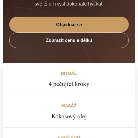
své tělo i mysl dokonale hýčkat.
Objednat se
Zobrazit cenu a délku
RITUÁL
4 pečující kroky
MASÁŽ
Kokosový olej