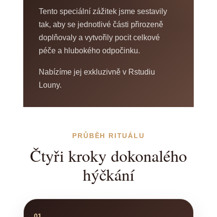
Tento speciální zážitek jsme sestavily
tak, aby se jednotlivé části přirozeně
doplňovaly a vytvořily pocit celkové
péče a hlubokého odpočinku.
Nabízíme jej exkluzivně v Rstudiu
Louny.
PRŮBĚH RITUÁLU
Čtyři kroky dokonalého
hýčkání
01