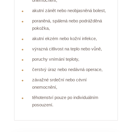
onemocnění,
akutní zánět nebo neobjasněná bolest,
poraněná, spálená nebo podrážděná
pokožka,
akutní ekzém nebo kožní infekce,
výrazná citlivost na teplo nebo vůně,
poruchy vnímání teploty,
čerstvý úraz nebo nedávná operace,
závažné srdeční nebo cévní
onemocnění,
těhotenství pouze po individuálním
posouzení.