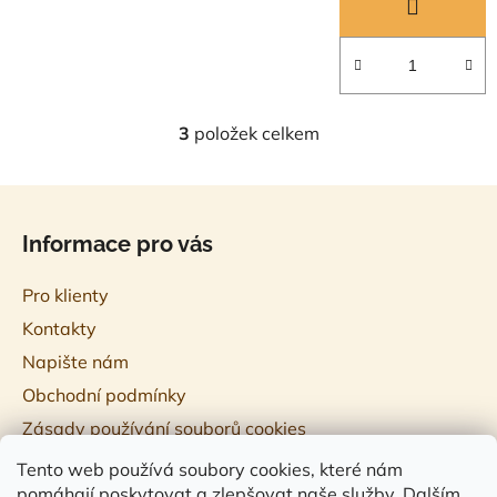
3
položek celkem
O
v
l
Z
á
á
d
Informace pro vás
p
a
a
c
Pro klienty
t
í
Kontakty
í
p
Napište nám
r
v
Obchodní podmínky
k
Zásady používání souborů cookies
y
v
Tento web používá soubory cookies, které nám
ý
pomáhají poskytovat a zlepšovat naše služby. Dalším