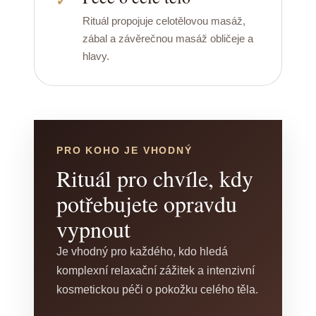
Rituál propojuje celotělovou masáž,
zábal a závěrečnou masáž obličeje a
hlavy.
PRO KOHO JE VHODNÝ
Rituál pro chvíle, kdy
potřebujete opravdu
vypnout
Je vhodný pro každého, kdo hledá
komplexní relaxační zážitek a intenzivní
kosmetickou péči o pokožku celého těla.