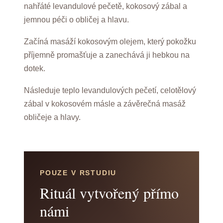
nahřáté levandulové pečetě, kokosový zábal a
jemnou péči o obličej a hlavu.
Začíná masáží kokosovým olejem, který pokožku
příjemně promašťuje a zanechává ji hebkou na
dotek.
Následuje teplo levandulových pečetí, celotělový
zábal v kokosovém másle a závěrečná masáž
obličeje a hlavy.
POUZE V RSTUDIU
Rituál vytvořený přímo
námi