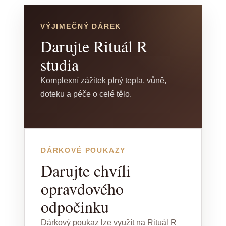
VÝJIMEČNÝ DÁREK
Darujte Rituál R
studia
Komplexní zážitek plný tepla, vůně,
doteku a péče o celé tělo.
DÁRKOVÉ POUKAZY
Darujte chvíli
opravdového
odpočinku
Dárkový poukaz lze využít na Rituál R