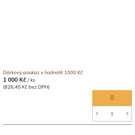
s
r
p
o
r
d
o
u
d
k
u
t
k
ů
t
ů
Dárkový poukaz v hodnotě 1000 Kč
1 000 Kč
/ ks
(826,45 Kč bez DPH)