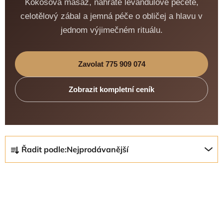
Kokosová masáž, nahřáté levandulové pečetě,
celotělový zábal a jemná péče o obličej a hlavu v
jednom výjimečném rituálu.
Zavolat 775 909 074
Zobrazit kompletní ceník
Ř
Řadit podle:
Nejprodávanější
a
z
V
e
ý
n
p
í
i
p