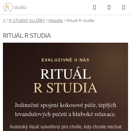
Přejít
Hledat
NÁKUP
na
KOŠÍK
obsah
Domů
/
R STUDIO SLUŽBY
/
Masáže
/
Rituál R studia
RITUÁL R STUDIA
EXKLUZIVNĚ U NÁS
RITUÁL
R STUDIA
Jedinečné spojení kokosové péče, teplých
levandulových pečetí a hluboké relaxace.
Autorský rituál vytvořený pro chvíle, kdy chcete nechat