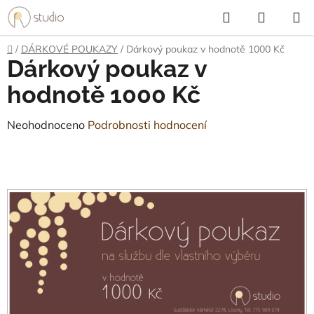
Přejít
Hledat
NÁKUP
na
KOŠÍK
obsah
Domů
/
DÁRKOVÉ POUKAZY
/
Dárkový poukaz v hodnotě 1000 Kč
Dárkový poukaz v
hodnotě 1000 Kč
Průměrné
Neohodnoceno
Podrobnosti hodnocení
hodnocení
produktu
je
0,0
z
5
hvězdiček.