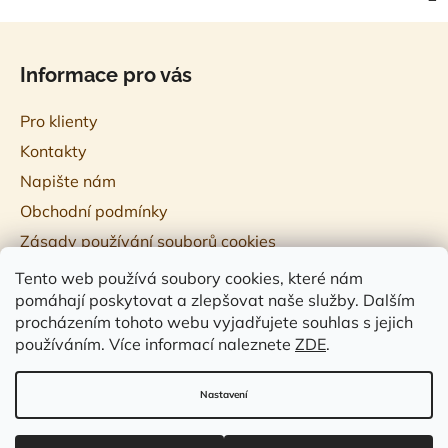
Z
á
Informace pro vás
p
a
Pro klienty
t
Kontakty
í
Napište nám
Obchodní podmínky
Zásady používání souborů cookies
Tento web používá soubory cookies, které nám
pomáhají poskytovat a zlepšovat naše služby. Dalším
procházením tohoto webu vyjadřujete souhlas s jejich
používáním. Více informací naleznete
ZDE
.
♥ R studio ESHOP ♥
Nastavení
Vytvořil Shoptet