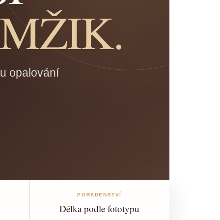
MŽIK.
tu opalování
PORADENSTVÍ
u
Délka podle fototypu