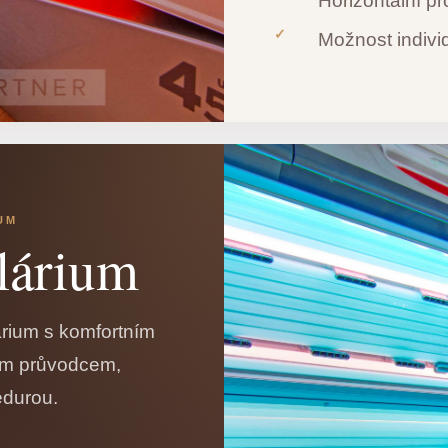
Horizontální p
Možnost indivi
UM
lárium
lárium s komfortním
ým průvodcem,
edurou.