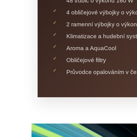
48 trubic o výkonu 160 W
4 obličejové výbojky o v
2 ramenní výbojky o výko
Klimatizace a hudební sys
Aroma a AquaCool
Obličejové filtry
Průvodce opalováním v č