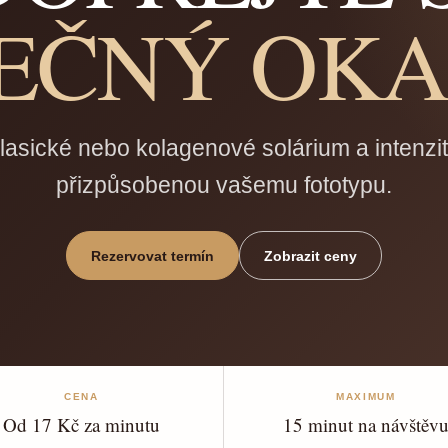
EČNÝ OKA
klasické nebo kolagenové solárium a intenzi
přizpůsobenou vašemu fototypu.
Rezervovat termín
Zobrazit ceny
CENA
MAXIMUM
Od 17 Kč za minutu
15 minut na návštěv