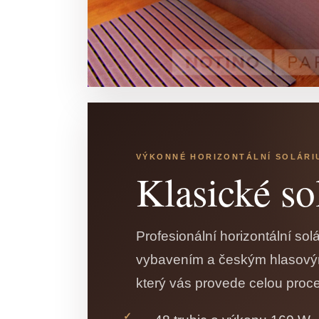
VÝKONNÉ HORIZONTÁLNÍ SOLÁRI
Klasické so
Profesionální horizontální so
vybavením a českým hlasov
který vás provede celou proc