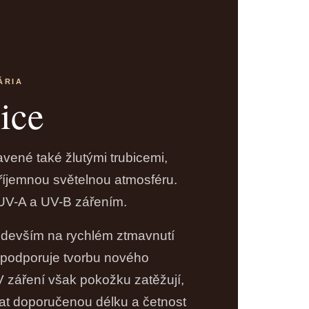
ÁRIA
bice
avené také žlutými trubicemi,
 příjemnou světelnou atmosféru.
s UV-A a UV-B zářením.
ředevším na rychlém ztmavnutí
 podporuje tvorbu nového
 záření však pokožku zatěžují,
vat doporučenou délku a četnost