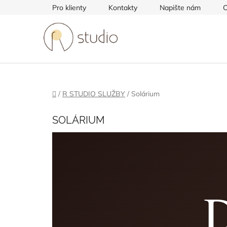
Přejít
Pro klienty
Kontakty
Napište nám
O
na
obsah
Domů
/
R STUDIO SLUŽBY
/
Solárium
SOLÁRIUM