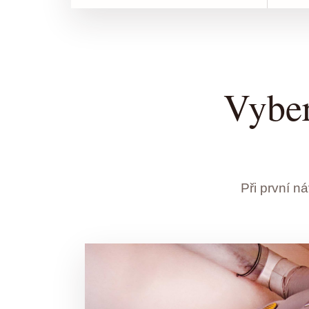
Vyber
Při první 