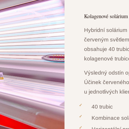
Kolagenové solárium
Hybridní solárium
červeným světlem
obsahuje 40 trubic
kolagenové trubic
Výsledný odstín o
Účinek červeného
u jednotlivých klien
40 trubic
Kombinace solá