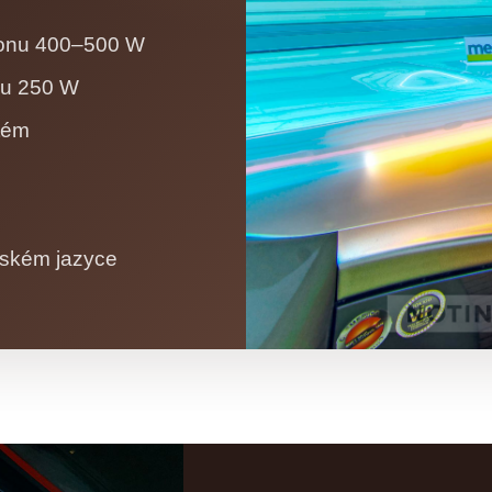
ýkonu 400–500 W
nu 250 W
tém
eském jazyce